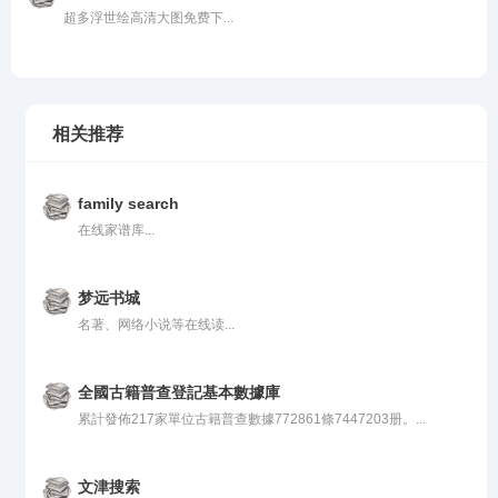
超多浮世绘高清大图免费下...
相关推荐
family search
在线家谱库...
梦远书城
名著、网络小说等在线读...
全國古籍普查登記基本數據庫
累計發佈217家單位古籍普查數據772861條7447203册。...
文津搜索