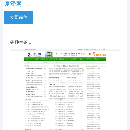
夏泽网
立即前往
各种年鉴...