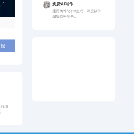
免费AI写作
通用稿件5分钟生成，深度稿件
编辑效率翻番...
 报
各领域
..