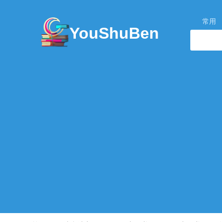
常用
YouShuBen