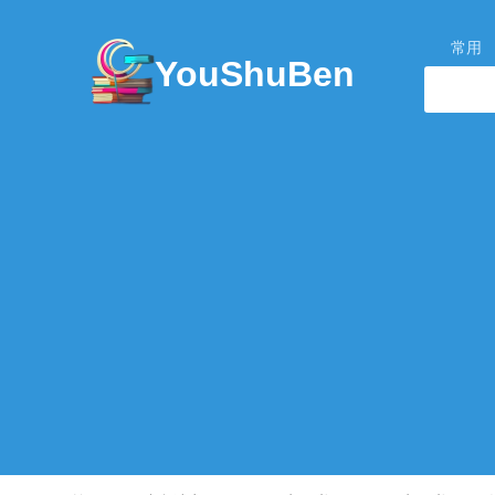
常用
YouShuBen