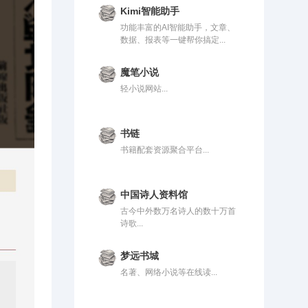
Kimi智能助手
功能丰富的AI智能助手，文章、
数据、报表等一键帮你搞定...
魔笔小说
轻小说网站...
书链
书籍配套资源聚合平台...
中国诗人资料馆
古今中外数万名诗人的数十万首
诗歌...
梦远书城
名著、网络小说等在线读...